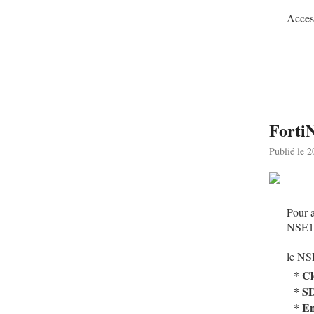
Acces 
Forti
Publié le 
Pour a
NSE1 
le NS
* Cl
* S
* En