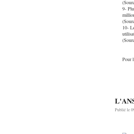
(Sour
9- Plu
millio
(Sour
10- Le
utilisa
(Sour
Pour li
L'ANSS
Publié le 