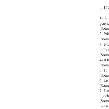
[...] 
2 
1-
génér
(Sourc
2- Pr
(Sour
Plu
3-
millio
(Sour
4- Il 
(Sour
5- 15 
(Sour
6- Le 
(Sour
7- L'e
logici
(Sourc
8- La 