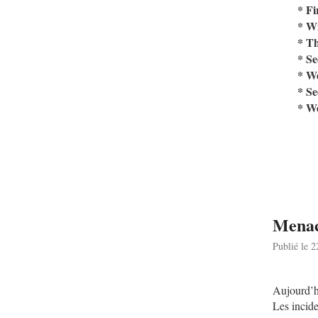
* Fi
* W
* Th
* S
* We
* S
* We
Menace
Publié le 
Aujourd’h
Les incid