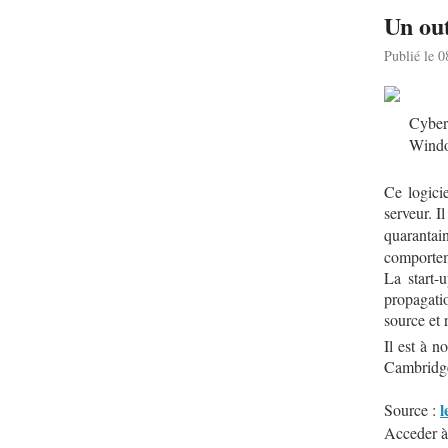
Un out
Publié le 
Cybere
Wind
Ce logicie
serveur. I
quaranta
comportem
La start-
propagatio
source et 
Il est à n
Cambridge
l
Source :
Acceder à 