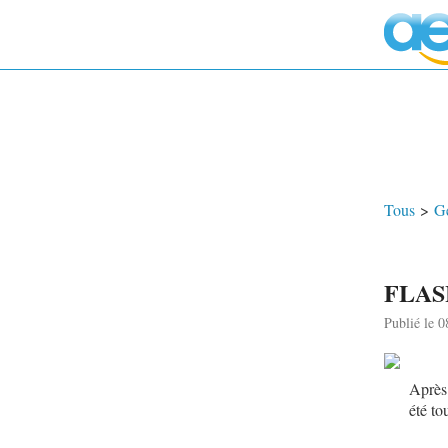
Tous
>
G
FLASH
Publié le 
Après 
été to