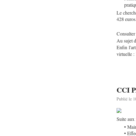
pratiq
Le cherche
428 euros.
Consulter 
Au sujet d
Enfin l'a
virtuelle 
CCI P
Publié le 
Suite aux
• Main
• Eff