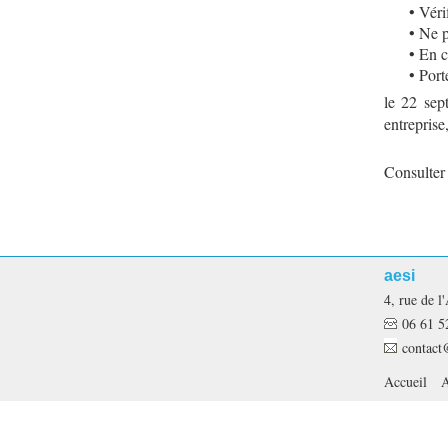
• Véri
• Ne p
• En c
• Port
le 22 sep
entreprise
Consulter 
aesi
4, rue de
06 61 5
contact
Accueil
A