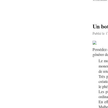
Un bot
Publié le 
Possédez-
générer de
Le mon
monero
de ret
Très p
créati
le ph
Les pi
ordina
En eff
Malhe