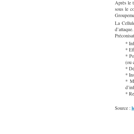
Après le 
sous le c
Groupement
La Cellul
d’attaque.
Préconisat
* In
* Ef
* Po
(ou 
* Dé
* Ins
* Me
d’in
* Re
l
Source :