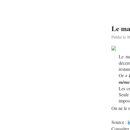
Le ma
Publié le 
Le ma
décem
restau
Or
« 
même 
Les cr
Seule 
imposs
On ne le r
l
Source :
Consulter 