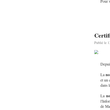
Pour v
Certi
Publié le 
Depui
no
La
et un 
dans l
n
La
l'Inf
de Man