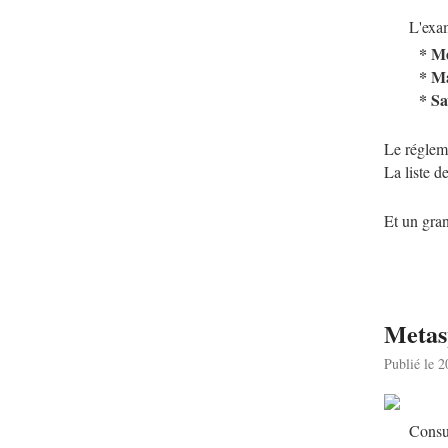
L'exam
* Me
* Ma
* Sa
Le régleme
La liste 
Et un gra
Metasp
Publié le 
Consul