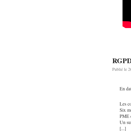
RGPD 
Publié le 
En dat
Les co
Six mo
PME c
Un sur
[...]